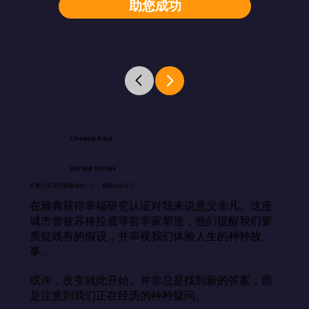
助您成功
Cheena Kaul
United States
不要只是浑浑噩噩地过一天，要精心设计它。
在雅典获得幸福研究认证对我来说意义非凡。这座
城市曾被苏格拉底等哲学家塑造，他们提醒我们要
质疑既有的假设，并审视我们体验人生的种种故
事。

或许，改变就此开始。并非总是找到新的答案，而
是注意到我们正在经历的种种疑问。
