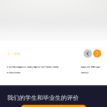
上一活动
Is the PhD in Happiness Studies Right for You? | Tal Ben-Shahar
Explore the SPIRE Yoga Program
Dr. Tal Ben Shahar
Tania Kazi
我们的学生和毕业生的评价