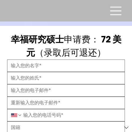
幸福研究硕士
申请费： 
72 美
元
（录取后可退还）