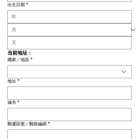
出生日期
*
当前地址：
國家／地區
*
当前地址 - 多行地址
地址
*
城市
*
郵遞區號／郵政編碼
*