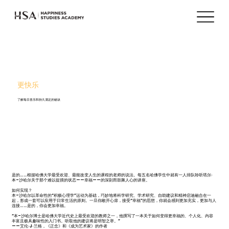
更快乐
了解每日喜乐和持久满足的秘诀
是的……根据哈佛大学最受欢迎、最能改变人生的课程的老师的说法。每五名哈佛学生中就有一人排队聆听塔尔·
本-沙哈尔关于那个难以捉摸的状态——幸福——的深刻而鼓舞人心的讲座。
如何实现？
本-沙哈尔以革命性的“积极心理学”运动为基础，巧妙地将科学研究、学术研究、自助建议和精神启迪融合在一
起，形成一套可以应用于日常生活的原则。一旦你敞开心扉，接受“幸福”的思想，你就会感到更加充实，更加与人
连接……是的，你会更加幸福。
“本-沙哈尔博士是哈佛大学近代史上最受欢迎的教师之一，他撰写了一本关于如何变得更幸福的、个人化、内容
丰富且极具趣味性的入门书。听取他的建议将是明智之举。”
——艾伦·J·兰格，《正念》和《成为艺术家》的作者