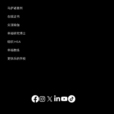
程序
马萨诸塞州
在线证书
尖顶瑜伽
幸福研究博士
组织 HSA
幸福教练
更快乐的学校
联系我们
info@happinessstudies.academy
地址：
华尔街30号8楼
纽约
10005，纽约州
美国
© 2025. 保留所有权利。