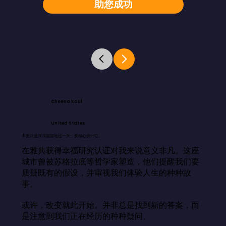
助您成功
Cheena Kaul
United States
不要只是浑浑噩噩地过一天，要精心设计它。
在雅典获得幸福研究认证对我来说意义非凡。这座
城市曾被苏格拉底等哲学家塑造，他们提醒我们要
质疑既有的假设，并审视我们体验人生的种种故
事。

或许，改变就此开始。并非总是找到新的答案，而
是注意到我们正在经历的种种疑问。
