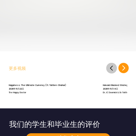
更多视频
Happiness: The Ultimate Currency (ft. Tal Ben-Shahar)
Harvard-Backed Strategies for St
2026年5月22日
2026年5月14日
The Happy Doctor
Dr. JC Doornick & Dr. Tal Ben-Shah
我们的学生和毕业生的评价