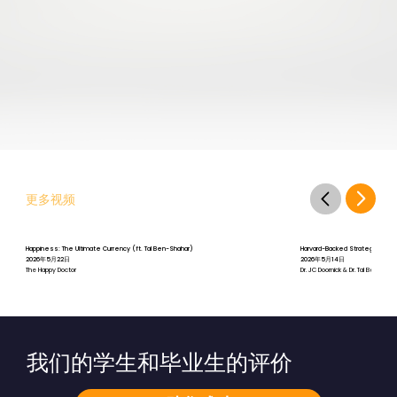
更多视频
Happiness: The Ultimate Currency (ft. Tal Ben-Shahar)
Harvard-Backed Strategies for St
2026年5月22日
2026年5月14日
The Happy Doctor
Dr. JC Doornick & Dr. Tal Ben-Shah
我们的学生和毕业生的评价