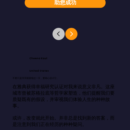
助您成功
Cheena Kaul
United States
不要只是浑浑噩噩地过一天，要精心设计它。
在雅典获得幸福研究认证对我来说意义非凡。这座
城市曾被苏格拉底等哲学家塑造，他们提醒我们要
质疑既有的假设，并审视我们体验人生的种种故
事。

或许，改变就此开始。并非总是找到新的答案，而
是注意到我们正在经历的种种疑问。
