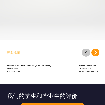
更多视频
Happiness: The Ultimate Currency (ft. Tal Ben-Shahar)
Harvard-Backed Strategies for St
2026年5月22日
2026年5月14日
The Happy Doctor
Dr. JC Doornick & Dr. Tal Ben-Shah
我们的学生和毕业生的评价