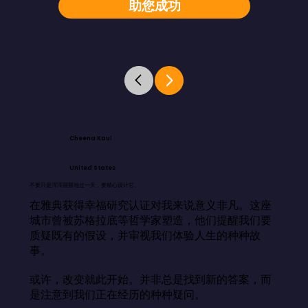
助您成功
Cheena Kaul
United States
不要只是浑浑噩噩地过一天，要精心设计它。
在雅典获得幸福研究认证对我来说意义非凡。这座
城市曾被苏格拉底等哲学家塑造，他们提醒我们要
质疑既有的假设，并审视我们体验人生的种种故
事。

或许，改变就此开始。并非总是找到新的答案，而
是注意到我们正在经历的种种疑问。
