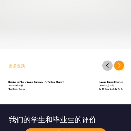
更多视频
Happiness: The Ultimate Currency (ft. Tal Ben-Shahar)
Harvard-Backed Strategies for St
2026年5月22日
2026年5月14日
The Happy Doctor
Dr. JC Doornick & Dr. Tal Ben-Shah
我们的学生和毕业生的评价