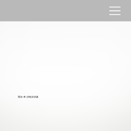
塔尔·本·沙哈尔访谈