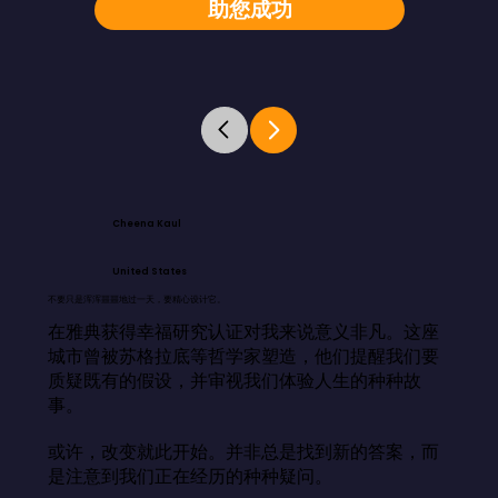
助您成功
Cheena Kaul
United States
不要只是浑浑噩噩地过一天，要精心设计它。
在雅典获得幸福研究认证对我来说意义非凡。这座
城市曾被苏格拉底等哲学家塑造，他们提醒我们要
质疑既有的假设，并审视我们体验人生的种种故
事。

或许，改变就此开始。并非总是找到新的答案，而
是注意到我们正在经历的种种疑问。
