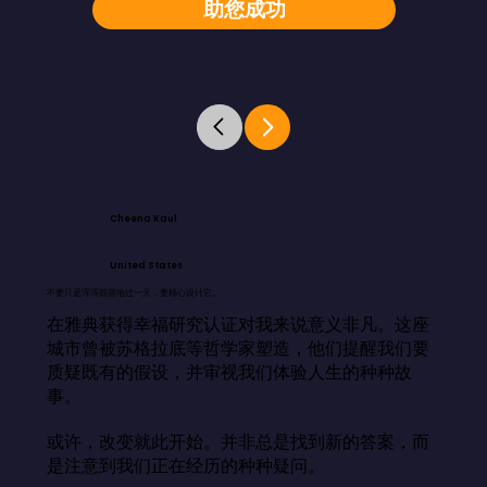
助您成功
Cheena Kaul
United States
不要只是浑浑噩噩地过一天，要精心设计它。
在雅典获得幸福研究认证对我来说意义非凡。这座
城市曾被苏格拉底等哲学家塑造，他们提醒我们要
质疑既有的假设，并审视我们体验人生的种种故
事。

或许，改变就此开始。并非总是找到新的答案，而
是注意到我们正在经历的种种疑问。
