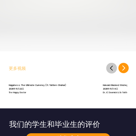
更多视频
Happiness: The Ultimate Currency (ft. Tal Ben-Shahar)
Harvard-Backed Strategies for St
2026年5月22日
2026年5月14日
The Happy Doctor
Dr. JC Doornick & Dr. Tal Ben-Shah
我们的学生和毕业生的评价