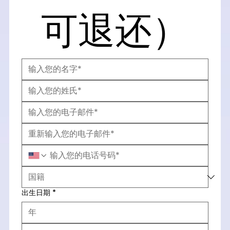
可退还）
出生日期
*