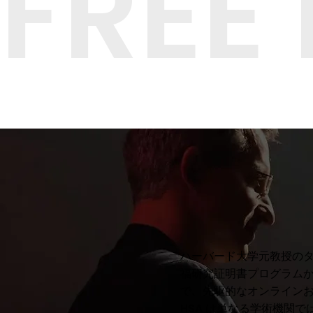
FREE
ハーバード大学元教授のタ
福研究証明書プログラム
で、先駆的なオンライン
HSA は単なる学術機関