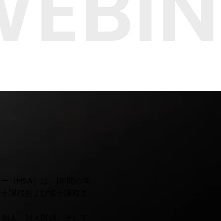
 WEBI
（HSA）は、1年間の幸
修士課程および博士課程ま
が、個人、対人関係、そして