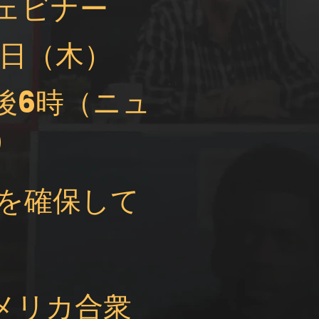
ェビナー
5日（木）
後6時（ニュ
）
を確保して
アメリカ合衆