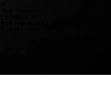
です。
して社会のウェルビーイン
括的かつ学際的なアプロー
人生における精神的、身体
験を「ホールビーイング」