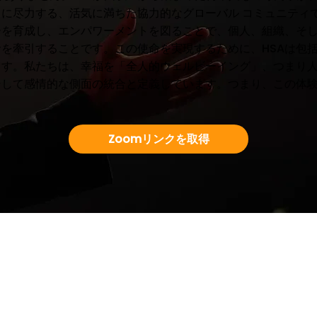
に尽力する、活気に満ちた協力的なグローバル コミュニティ
ーを育成し、エンパワーメントを図ることで、個人、組織、そ
を牽引することです。この使命を実現するために、HSAは包
ます。私たちは、幸福を「全人的ウェルビーイング」、つまり
そして感情的な側面の統合と定義しています。つまり、この体
Zoomリンクを取得