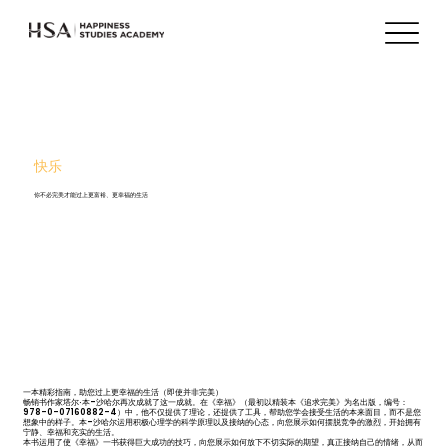
快乐
你不必完美才能过上更富裕、更幸福的生活
一本精彩指南，助您过上更幸福的生活（即使并非完美）
畅销书作家塔尔·本-沙哈尔再次成就了这一成就。在《幸福》（最初以精装本《追求完美》为名出版，编号：
978-0-07160882-4）中，他不仅提供了理论，还提供了工具，帮助您学会接受生活的本来面目，而不是您
想象中的样子。本-沙哈尔运用积极心理学的科学原理以及接纳的心态，向您展示如何摆脱竞争的激烈，开始拥有
宁静、幸福和充实的生活。
本书运用了使《幸福》一书获得巨大成功的技巧，向您展示如何放下不切实际的期望，真正接纳自己的情绪，从而