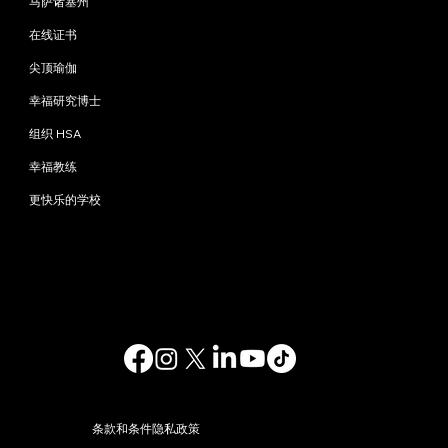
马萨诸塞州
在线证书
尖顶瑜伽
幸福研究博士
组织 HSA
幸福教练
更快乐的学校
联系我们
info@happinessstudies.academy
地址：
华尔街30号8楼
纽约
10005，纽约州
美国
© 2025. 保留所有权利。
条款和条件
隐私政策