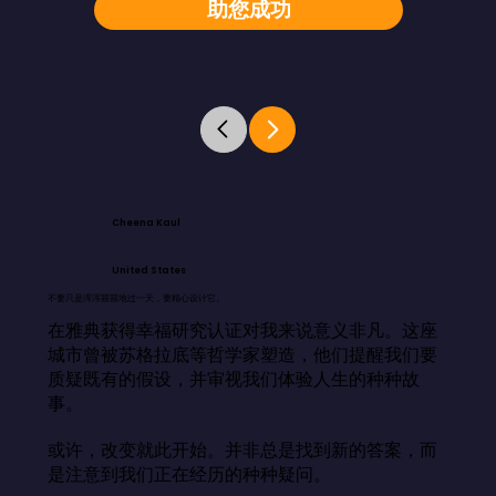
助您成功
Cheena Kaul
United States
不要只是浑浑噩噩地过一天，要精心设计它。
在雅典获得幸福研究认证对我来说意义非凡。这座
城市曾被苏格拉底等哲学家塑造，他们提醒我们要
质疑既有的假设，并审视我们体验人生的种种故
事。

或许，改变就此开始。并非总是找到新的答案，而
是注意到我们正在经历的种种疑问。
