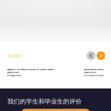
更多视频
Happiness: The Ultimate Currency (ft. Tal Ben-Shahar)
Harvard-Backed Strategies for St
2026年5月22日
2026年5月14日
The Happy Doctor
Dr. JC Doornick & Dr. Tal Ben-Shah
我们的学生和毕业生的评价