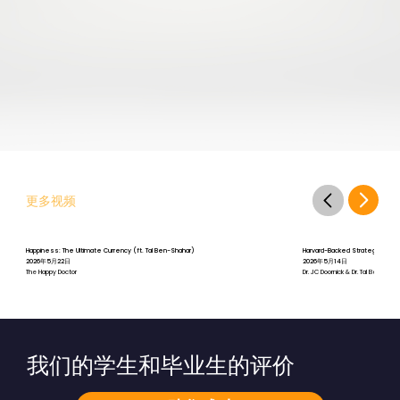
更多视频
Happiness: The Ultimate Currency (ft. Tal Ben-Shahar)
Harvard-Backed Strategies for St
2026年5月22日
2026年5月14日
The Happy Doctor
Dr. JC Doornick & Dr. Tal Ben-Shah
我们的学生和毕业生的评价