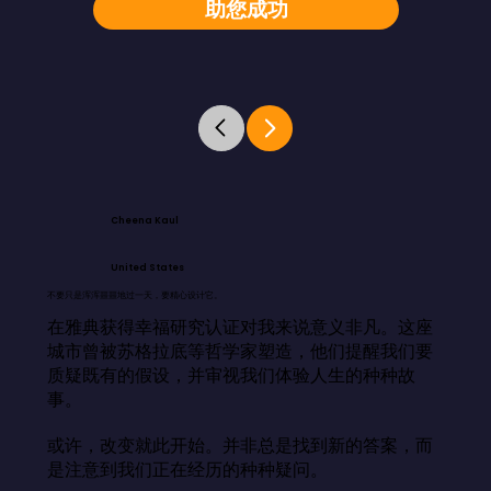
助您成功
Cheena Kaul
United States
不要只是浑浑噩噩地过一天，要精心设计它。
在雅典获得幸福研究认证对我来说意义非凡。这座
城市曾被苏格拉底等哲学家塑造，他们提醒我们要
质疑既有的假设，并审视我们体验人生的种种故
事。

或许，改变就此开始。并非总是找到新的答案，而
是注意到我们正在经历的种种疑问。
