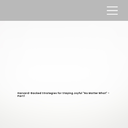
Harvard-Backed Strategies for Staying Joyful "No Matter What" -
Part 1