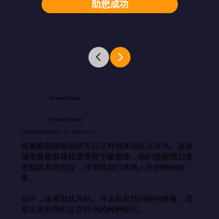
助您成功
Cheena Kaul
United States
不要只是浑浑噩噩地过一天，要精心设计它。
在雅典获得幸福研究认证对我来说意义非凡。这座
城市曾被苏格拉底等哲学家塑造，他们提醒我们要
质疑既有的假设，并审视我们体验人生的种种故
事。

或许，改变就此开始。并非总是找到新的答案，而
是注意到我们正在经历的种种疑问。
