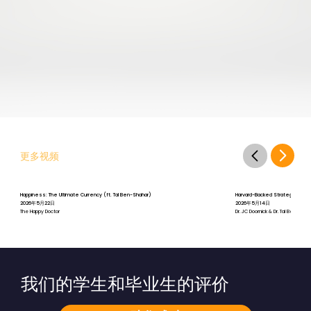
更多视频
Happiness: The Ultimate Currency (ft. Tal Ben-Shahar)
Harvard-Backed Strategies for St
2026年5月22日
2026年5月14日
The Happy Doctor
Dr. JC Doornick & Dr. Tal Ben-Shah
我们的学生和毕业生的评价